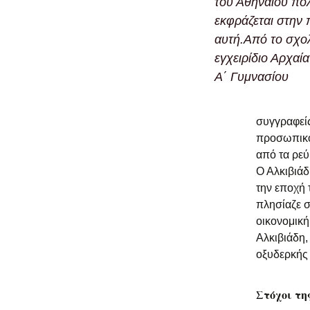
του Αθηναίου πολ
εκφράζεται στην
αυτή.Από το σχο
εγχειρίδιο Αρχαία
Α΄ Γυμνασίου
συγγραφεί
προσωπικότ
από τα ρεύ
Ο Αλκιβιάδ
την εποχή 
πλησίαζε σ
οικονομική
Αλκιβιάδη,
οξυδερκής 
Στόχοι τη