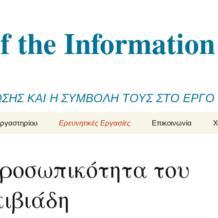
f the Informatio
ΩΣΗΣ ΚΑΙ Η ΣΥΜΒΟΛΗ ΤΟΥΣ ΣΤΟ ΕΡΓΟ
εργαστηρίου
Ερευνητικές Εργασίες
Επικοινωνία
Χ
Διερευνώντας τα
υπερθετικά στη
ροσωπικότητα του
διαχρονία της
Ελληνικής μέσα από
διαθέσιμες
ηλεκτρονικές πηγές: η
ιβιάδη
περίπτωση του τύπου
“τουλάχιστον”
Τό ἱπποτικό μοτίβο τῆς