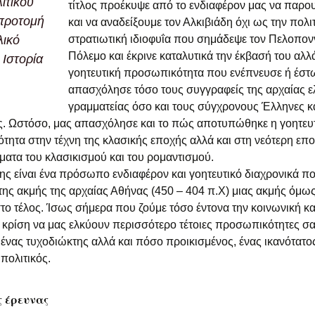
ιτικού
Η γερμανική κατοχή και
τίτλος προέκυψε από το ενδιαφέρον μας να παρο
η πείνα
 προτομή
και να αναδείξουμε τον Αλκιβιάδη όχι ως την πολιτ
λικό
στρατιωτική ιδιοφυΐα που σημάδεψε τον Πελοπο
Η διαφωνία του
Κωνσταντίνου με τον
Πόλεμο και έκρινε καταλυτικά την έκβασή του αλλ
 Ιστορία
Βενιζέλο
γοητευτική προσωπικότητα που ενέπνευσε ή έστ
απασχόλησε τόσο τους συγγραφείς της αρχαίας ε
Η προσωπικότητα του
γραμματείας όσο και τους σύγχρονους Έλληνες κ
Αλκιβιάδη
ς. Ωστόσο, μας απασχόλησε και το πώς αποτυπώθηκε η γοητευτ
Δημιουργώ το
ητα στην τέχνη της κλασικής εποχής αλλά και στη νεότερη επ
λεξιλογικό σύμπαν του
ματα του κλασικισμού και του ρομαντισμού.
“ρατσισμού”
ης είναι ένα πρόσωπο ενδιαφέρον και γοητευτικό διαχρονικά π
της ακμής της αρχαίας Αθήνας (450 – 404 π.Χ) μιας ακμής όμω
Κική Δημουλά: Η
ποιήτρια της
το τέλος. Ίσως σήμερα που ζούμε τόσο έντονα την κοινωνική κα
υπαρξιακής αγωνίας
 κρίση να μας ελκύουν περισσότερο τέτοιες προσωπικότητες σα
 ένας τυχοδιώκτης αλλά και πόσο προικισμένος, ένας ικανότατος
Περιγραφή γυναικών
στον Όμηρο – γυναικεία
πολιτικός.
πορτραίτα (Πηνελόπη-
Ναυσικά-Καλυψώ-
Κίρκη)
ς έρευνας