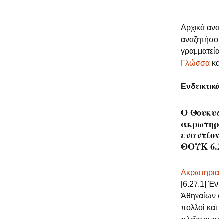
Αρχικά ανα
αναζητήσου
γραμματεία
Γλώσσα
κα
Ενδεικτικ
Ο Θουκυδ
ακρωτηρ
εναντίον 
ΘΟΥΚ 6.2
Ακρωτηρια
[6.27.1] Ἐν
Ἀθηναίων (
πολλοὶ καὶ 