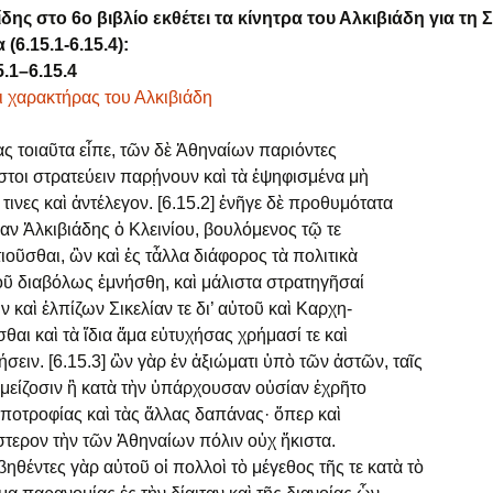
ης στο 6ο βιβλίο εκθέτει τα κίνητρα του Αλκιβιάδη για τη Σ
 (6.15.1-6.15.4):
.1–6.15.4
ι χαρακτήρας του Αλκιβιάδη
ας τοιαῦτα εἶπε, τῶν δὲ Ἀθηναίων παριόντες
ῖστοι στρατεύειν παρῄνουν καὶ τὰ ἐψηφισμένα μὴ
έ τινες καὶ ἀντέλεγον. [6.15.2] ἐνῆγε δὲ προθυμότατα
ίαν Ἀλκιβιάδης ὁ Κλεινίου, βουλόμενος τῷ τε
τιοῦσθαι, ὢν καὶ ἐς τἆλλα διάφορος τὰ πολιτικὰ
τοῦ διαβόλως ἐμνήσθη, καὶ μάλιστα στρατηγῆσαί
ν καὶ ἐλπίζων Σικελίαν τε δι’ αὐτοῦ καὶ Καρχη-
θαι καὶ τὰ ἴδια ἅμα εὐτυχήσας χρήμασί τε καὶ
σειν. [6.15.3] ὢν γὰρ ἐν ἀξιώματι ὑπὸ τῶν ἀστῶν, ταῖς
 μείζοσιν ἢ κατὰ τὴν ὑπάρχουσαν οὐσίαν ἐχρῆτο
ἱπποτροφίας καὶ τὰς ἄλλας δαπάνας· ὅπερ καὶ
στερον τὴν τῶν Ἀθηναίων πόλιν οὐχ ἥκιστα.
οβηθέντες γὰρ αὐτοῦ οἱ πολλοὶ τὸ μέγεθος τῆς τε κατὰ τὸ