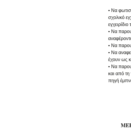
• Να φωτισ
σχολικό εγ
εγχειρίδιο 
• Να παρο
αναφέροντ
• Να παρου
• Να αναφε
έχουν ως κ
• Να παρου
και από τη
πηγή έμπνε
ΜΕΡ