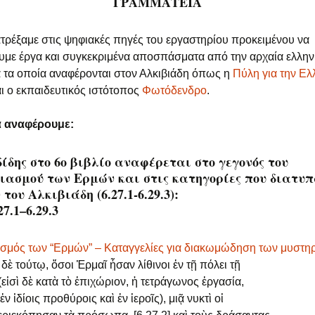
ΓΡΑΜΜΑΤΕΙΑ
τρέξαμε στις ψηφιακές πηγές του εργαστηρίου προκειμένου να
με έργα και συγκεκριμένα αποσπάσματα από την αρχαία ελλην
 τα οποία αναφέρονται στον Αλκιβιάδη όπως η
Πύλη για την Ελ
ι ο εκπαιδευτικός ιστότοπος
Φωτόδενδρο
.
ά αναφέρουμε:
ίδης στο 6ο βιβλίο αναφέρεται στο γεγονός του
ιασμού των Ερμών και στις κατηγορίες που διατυ
του Αλκιβιάδη (6.27.1-6.29.3):
7.1–6.29.3
σμός των “Ερμών” – Καταγγελίες για διακωμώδηση των μυστη
 δὲ τούτῳ, ὅσοι Ἑρμαῖ ἦσαν λίθινοι ἐν τῇ πόλει τῇ
εἰσὶ δὲ κατὰ τὸ ἐπιχώριον, ἡ τετράγωνος ἐργασία,
ἐν ἰδίοις προθύροις καὶ ἐν ἱεροῖς), μιᾷ νυκτὶ οἱ