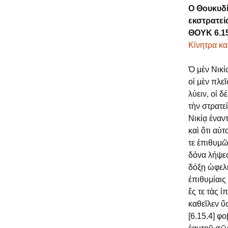
Ο Θουκυδίδ
εκστρατεία
ΘΟΥΚ 6.15
Κίνητρα κα
Ὁ μὲν Νικί
οἱ μὲν πλε
λύειν, οἱ δ
τὴν στρατε
Νικίᾳ ἐναν
καὶ ὅτι αὐ
τε ἐπιθυμῶ
δόνα λήψεσ
δόξῃ ὠφελή
ἐπιθυμίαις
ἔς τε τὰς 
καθεῖλεν ὕ
[6.15.4] φ