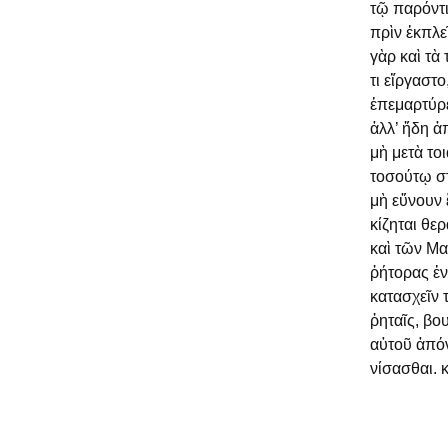
τῷ παρόντι
πρὶν ἐκπλε
γὰρ καὶ τὰ
τι εἴργαστο
ἐπεμαρτύρε
ἀλλ’ ἤδη ἀπ
μὴ μετὰ το
τοσούτῳ στρ
μὴ εὔνουν 
κίζηται θερ
καὶ τῶν Μα
ῥήτορας ἐν
κατασχεῖν 
ῥηταῖς, βο
αὐτοῦ ἀπόν
νίσασθαι. 