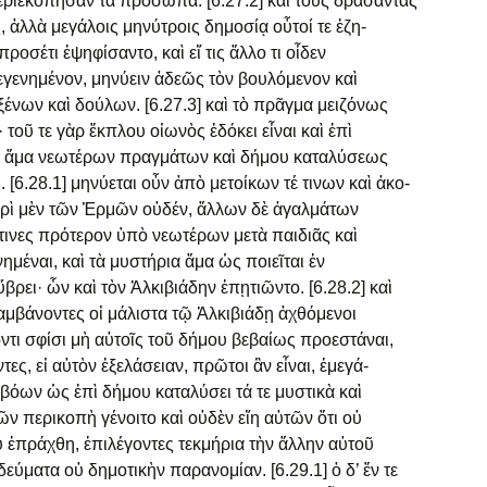
εριεκόπησαν τὰ πρόσωπα. [6.27.2] καὶ τοὺς δράσαντας
ς, ἀλλὰ μεγάλοις μηνύτροις δημοσίᾳ οὗτοί τε ἐζη-
προσέτι ἐψηφίσαντο, καὶ εἴ τις ἄλλο τι οἶδεν
γενημένον, μηνύειν ἀδεῶς τὸν βουλόμενον καὶ
ξένων καὶ δούλων. [6.27.3] καὶ τὸ πρᾶγμα μειζόνως
 τοῦ τε γὰρ ἔκπλου οἰωνὸς ἐδόκει εἶναι καὶ ἐπὶ
 ἅμα νεωτέρων πραγμάτων καὶ δήμου καταλύσεως
. [6.28.1] μηνύεται οὖν ἀπὸ μετοίκων τέ τινων καὶ ἀκο-
ρὶ μὲν τῶν Ἑρμῶν οὐδέν, ἄλλων δὲ ἀγαλμάτων
τινες πρότερον ὑπὸ νεωτέρων μετὰ παιδιᾶς καὶ
νημέναι, καὶ τὰ μυστήρια ἅμα ὡς ποιεῖται ἐν
 ὕβρει· ὧν καὶ τὸν Ἀλκιβιάδην ἐπῃτιῶντο. [6.28.2] καὶ
μβάνοντες οἱ μάλιστα τῷ Ἀλκιβιάδῃ ἀχθόμενοι
τι σφίσι μὴ αὐτοῖς τοῦ δήμου βεβαίως προεστάναι,
τες, εἰ αὐτὸν ἐξελάσειαν, πρῶτοι ἂν εἶναι, ἐμεγά-
ἐβόων ὡς ἐπὶ δήμου καταλύσει τά τε μυστικὰ καὶ
ν περικοπὴ γένοιτο καὶ οὐδὲν εἴη αὐτῶν ὅτι οὐ
ου ἐπράχθη, ἐπιλέγοντες τεκμήρια τὴν ἄλλην αὐτοῦ
δεύματα οὐ δημοτικὴν παρανομίαν. [6.29.1] ὁ δ’ ἔν τε