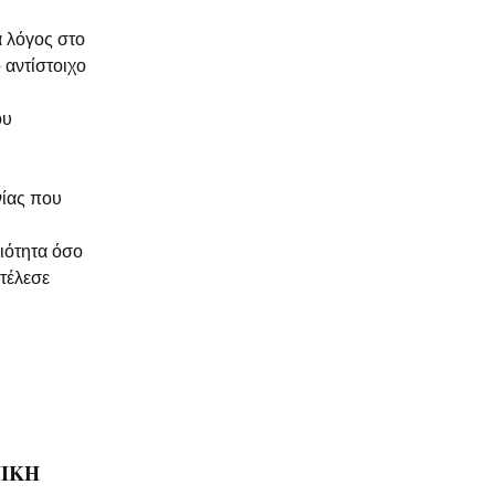
ά λόγος στο
 αντίστοιχο
ου
νίας που
ιότητα όσο
τέλεσε
ΝΙΚΗ