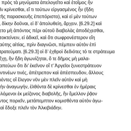
 πρὸς τὰ μηνύματα ἀπελογεῖτο καὶ ἑτοῖμος ἦν
ῖν κρίνεσθαι, εἴ τι τούτων εἰργασμένος ἦν (ἤδη
 τῆς παρασκευῆς ἐπεπόριστο), καὶ εἰ μὲν τούτων
, δίκην δοῦναι, εἰ δ’ ἀπολυθείη, ἄρχειν. [6.29.2] καὶ
το μὴ ἀπόντος πέρι αὐτοῦ διαβολὰς ἀποδέχεσθαι,
οκτείνειν, εἰ ἀδικεῖ, καὶ ὅτι σωφρονέστερον εἴη
ιαύτης αἰτίας, πρὶν διαγνῶσι, πέμπειν αὐτὸν ἐπὶ
ατεύματι. [6.29.3] οἱ δ’ ἐχθροὶ δεδιότες τό τε στράτευμα
ἔχῃ, ἢν ἤδη ἀγωνίζηται, ὅ τε δῆμος μὴ μαλα-
απεύων ὅτι δι’ ἐκεῖνον οἵ τ’ Ἀργεῖοι ξυνεστράτευον
ντινέων τινές, ἀπέτρεπον καὶ ἀπέσπευδον, ἄλλους
ιέντες οἳ ἔλεγον νῦν μὲν πλεῖν αὐτὸν καὶ μὴ
τὴν ἀναγωγήν, ἐλθόντα δὲ κρίνεσθαι ἐν ἡμέραις
υλόμενοι ἐκ μείζονος διαβολῆς, ἣν ἔμελλον ῥᾷον
τος ποριεῖν, μετάπεμπτον κομισθέντα αὐτὸν ἀγω-
καὶ ἔδοξε πλεῖν τὸν Ἀλκιβιάδην.