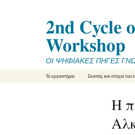
2nd Cycle o
Workshop
ΟΙ ΨΗΦΙΑΚΕΣ ΠΗΓΕΣ ΓΝ
Μετάβαση
Το εργαστήριο
Σκοπός και στόχοι του 
σε
περιεχόμενο
Πληροφορίες για το
εργαστήριο
Η π
Οι εισηγητές του
εργαστηρίου
Αλκ