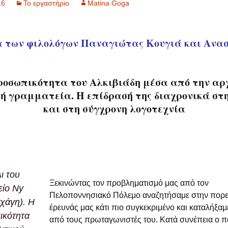
16
Το εργαστήριο
Matina Goga
γκιόστρας στόν
Ἐρωτόκριτο καί τό ἔπος
τοῦ El Cid
 των φιλολόγων Παναγιώτας Κουγιά και Ανα
Την επαύριον του
Ναβαρίνου. Οι
κοινοβουλευτικές
συζητήσεις μέσα από
τις βρετανικές
ροσωπικότητα του Αλκιβιάδη μέσα από την αρ
εφημερίδες
ή γραμματεία. Η επίδρασή της διαχρονικά στ
και στη σύγχρονη λογοτεχνία
Η έλευση και η
εγκατάσταση των
Μικρασιατών
προσφύγων στο
δημόσιο πολιτικό λόγο
της εποχής
Δούλοι και πόλεμος
ι του
Ξεκινώντας τον προβληματισμό μας από τον
είο Ny
Το έργο του
Πελοποννησιακό Πόλεμο αναζητήσαμε στην πορε
Καποδίστρια στο
χάγη). Η
Ναύπλιο και το Άργος
έρευνάς μας κάτι πιο συγκεκριμένο και καταλήξαμ
ικότητα
από τους πρωταγωνιστές του. Κατά συνέπεια ο