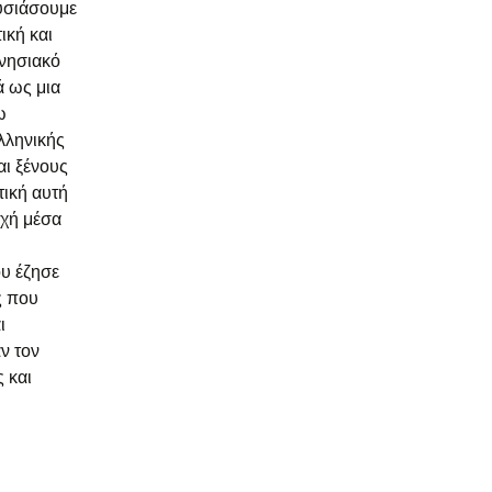
υσιάσουμε
ική και
ννησιακό
ά ως μια
ω
λληνικής
αι ξένους
ική αυτή
οχή μέσα
ου έζησε
ς που
ι
ν τον
 και