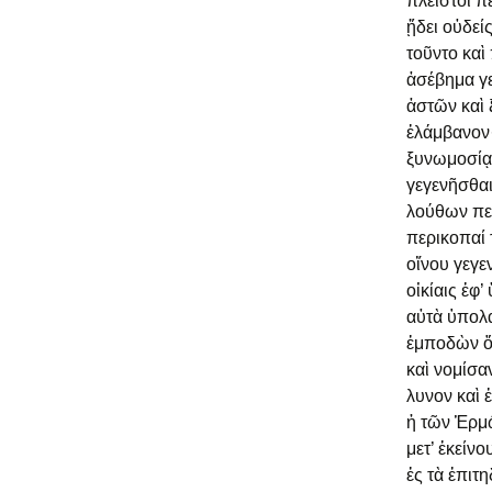
πλεῖστοι π
ᾔδει οὐδεί
τοῦντο καὶ 
ἀσέβημα γε
ἀστῶν καὶ 
ἐλάμβανον·
ξυνωμοσίᾳ
γεγενῆσθαι
λούθων πε
περικοπαί 
οἴνου γεγε
οἰκίαις ἐφ’
αὐτὰ ὑπολα
ἐμποδὼν ὄν
καὶ νομίσαν
λυνον καὶ 
ἡ τῶν Ἑρμῶ
μετ’ ἐκείν
ἐς τὰ ἐπιτη