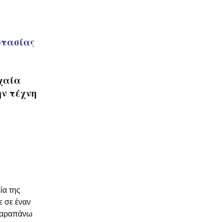
στασίας
χαία
ην τέχνη
ία της
ε σε έναν
 παραπάνω